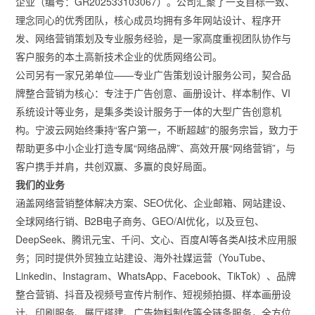
企业（编号：GR202533103067）。公司汇聚了一支目标一致、
理念同心的优秀团队，核心成员均拥有多年网站设计、程序开
发、网络营销策划及专业服务经验，是一家高度重视团队协作与
客户服务的本土高新技术企业的优质网络公司。
公司另有一家兄弟单位——专业广告策划设计服务公司，契合品
牌整合营销为核心：专注于广告创意、画册设计、样本制作、VI
系统设计等业务，是集多类设计服务于一体的大型广告创意机
构。宁波云网始终秉持“客户第一，不断超越”的服务宗旨，致力于
帮助更多中小企业打造专属“网络品牌”、高效开展“网络营销”，与
客户携手并肩，共创双赢、多赢的良好局面。
我们的业务
涵盖网络营销整体解决方案、SEO优化、企业邮箱、网站建设、
全球网络行销、B2B电子商务、GEO/AI优化，以及豆包、
DeepSeek、腾讯元宝、千问、文心、百度AI等各类AI技术应用服
务；同时提供外贸独立站建设、海外社媒运营（YouTube、
Linkedin、Instagram、WhatsApp、Facebook、TikTok）、品牌
整合营销、抖音及视频号宣传片制作、短视频拍摄、样本画册设
计、印刷服务、展厅搭建、广告物料制作等全链条服务，全方位